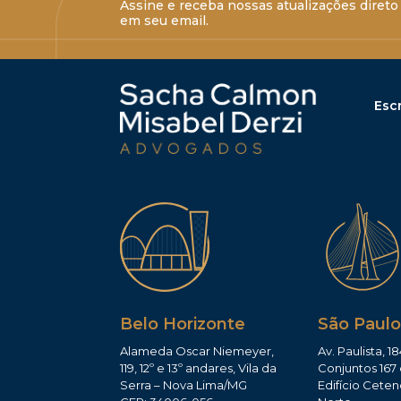
Assine e receba nossas atualizações direto
em seu email.
Escr
Belo Horizonte
São Paulo
Alameda Oscar Niemeyer,
Av. Paulista, 18
119, 12º e 13º andares, Vila da
Conjuntos 167 
Serra – Nova Lima/MG
Edifício Ceten