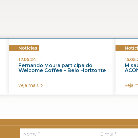
Notícias
Notíc
17.05.24
15.05.
Fernando Moura participa do
Misab
Welcome Coffee – Belo Horizonte
ACON
veja mais
veja m