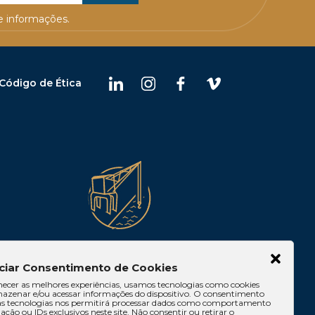
 informações.
Código de Ética
Belém
ciar Consentimento de Cookies
 10, Casa 05,
Av. Visconde de Souza
necer as melhores experiências, usamos tecnologias como cookies
lia/DF
Franco, 05, Sala 2102 – Edifício
azenar e/ou acessar informações do dispositivo. O consentimento
Quadra Corporate, Umarizal –
as tecnologias nos permitirá processar dados como comportamento
ção ou IDs exclusivos neste site. Não consentir ou retirar o