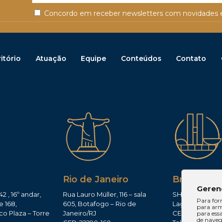
Concordo em receber newsletters com novidades e
itório
Atuação
Equipe
Conteúdos
Contato
Rio de Janeiro
Brasília
Geren
42 , 16º andar,
Rua Lauro Müller, 116 – sala
SHIS QI 11, Conj.
Para for
e 168,
605, Botafogo – Rio de
Lago Sul – Brasí
para arm
co Plaza – Torre
Janeiro/RJ
CEP: 71625-300
para ess
de navega