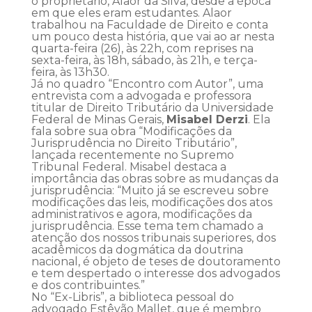
o proprietário, Alaor da Silva, desde a época
em que eles eram estudantes. Alaor
trabalhou na Faculdade de Direito e conta
um pouco desta história, que vai ao ar nesta
quarta-feira (26), às 22h, com reprises na
sexta-feira, às 18h, sábado, às 21h, e terça-
feira, às 13h30.
Já no quadro “Encontro com Autor”, uma
entrevista com a advogada e professora
titular de Direito Tributário da Universidade
Federal de Minas Gerais,
Misabel Derzi
. Ela
fala sobre sua obra “Modificações da
Jurisprudência no Direito Tributário”,
lançada recentemente no Supremo
Tribunal Federal. Misabel destaca a
importância das obras sobre as mudanças da
jurisprudência: “Muito já se escreveu sobre
modificações das leis, modificações dos atos
administrativos e agora, modificações da
jurisprudência. Esse tema tem chamado a
atenção dos nossos tribunais superiores, dos
acadêmicos da dogmática da doutrina
nacional, é objeto de teses de doutoramento
e tem despertado o interesse dos advogados
e dos contribuintes.”
No “Ex-Libris”, a biblioteca pessoal do
advogado Estêvão Mallet, que é membro