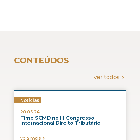
(2019).
• Medalhista da 11ª Olimpíada Brasileira
de Matemática das Escolas Públicas.
CONTEÚDOS
ver todos
Notícias
20.05.24
Time SCMD no III Congresso
Internacional Direito Tributário
veja mais