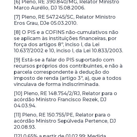
[6] Pleno, RE 390.840/MG, Relator Ministro
Marco Aurélio, DJ 15.08.2006.
[7] Pleno, RE 547.245/SC, Relator Ministro
Eros Grau, DJe 05.03.2010.
[8] O PIS e a COFINS não-cumulativos não
se aplicam às instituições financeiras, por
força dos artigos 8º, inciso I, da Lei
10.637/2002 e 10, inciso I, da Lei 10.833/2003.
[9] Está-se a falar do PIS suportado com
recursos próprios dos contribuintes, e não à
parcela correspondente à dedução do
imposto de renda (artigo 3º, a), que a todos
vinculava de forma indiscriminada.
[10] Pleno, RE 148.754/2/RJ, Relator para o
acórdão Ministro Francisco Rezek, DJ
04.03.94.
[11] Pleno, RE 150.755/PE, Relator para o
acórdão Ministro Sepúlveda Pertence, DJ
20.08.93.
[12] 0,65% a partir de 01.02.99: Medida