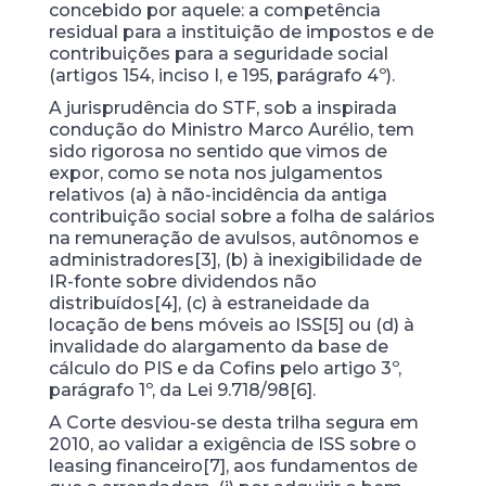
concebido por aquele: a competência
residual para a instituição de impostos e de
contribuições para a seguridade social
(artigos 154, inciso I, e 195, parágrafo 4º).
A jurisprudência do STF, sob a inspirada
condução do Ministro Marco Aurélio, tem
sido rigorosa no sentido que vimos de
expor, como se nota nos julgamentos
relativos (a) à não-incidência da antiga
contribuição social sobre a folha de salários
na remuneração de avulsos, autônomos e
administradores[3], (b) à inexigibilidade de
IR-fonte sobre dividendos não
distribuídos[4], (c) à estraneidade da
locação de bens móveis ao ISS[5] ou (d) à
invalidade do alargamento da base de
cálculo do PIS e da Cofins pelo artigo 3º,
parágrafo 1º, da Lei 9.718/98[6].
A Corte desviou-se desta trilha segura em
2010, ao validar a exigência de ISS sobre o
leasing financeiro[7], aos fundamentos de