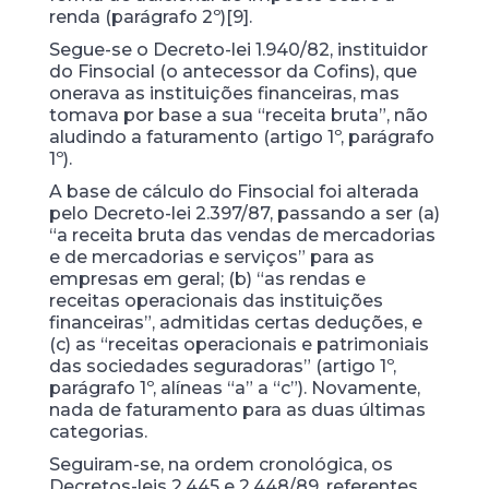
renda (parágrafo 2º)[9].
Segue-se o Decreto-lei 1.940/82, instituidor
do Finsocial (o antecessor da Cofins), que
onerava as instituições financeiras, mas
tomava por base a sua “receita bruta”, não
aludindo a faturamento (artigo 1º, parágrafo
1º).
A base de cálculo do Finsocial foi alterada
pelo Decreto-lei 2.397/87, passando a ser (a)
“a receita bruta das vendas de mercadorias
e de mercadorias e serviços” para as
empresas em geral; (b) “as rendas e
receitas operacionais das instituições
financeiras”, admitidas certas deduções, e
(c) as “receitas operacionais e patrimoniais
das sociedades seguradoras” (artigo 1º,
parágrafo 1º, alíneas “a” a “c”). Novamente,
nada de faturamento para as duas últimas
categorias.
Seguiram-se, na ordem cronológica, os
Decretos-leis 2.445 e 2.448/89, referentes