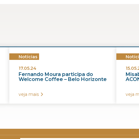
Notícias
Notíc
17.05.24
15.05.
Fernando Moura participa do
Misab
Welcome Coffee – Belo Horizonte
ACON
veja mais
veja m