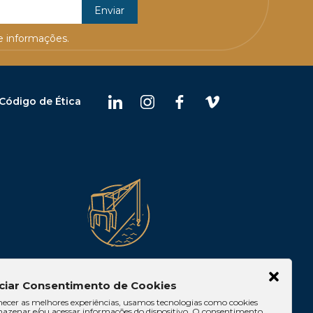
 informações.
Código de Ética
Belém
ciar Consentimento de Cookies
 10, Casa 05,
Av. Visconde de Souza
necer as melhores experiências, usamos tecnologias como cookies
lia/DF
Franco, 05, Sala 2102 – Edifício
azenar e/ou acessar informações do dispositivo. O consentimento