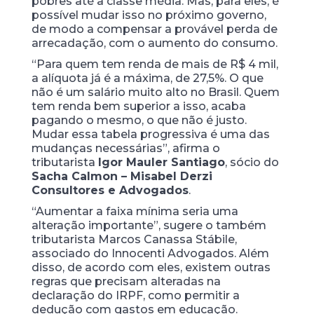
pobres até a classe média. Mas, para eles, é
possível mudar isso no próximo governo,
de modo a compensar a provável perda de
arrecadação, com o aumento do consumo.
“Para quem tem renda de mais de R$ 4 mil,
a alíquota já é a máxima, de 27,5%. O que
não é um salário muito alto no Brasil. Quem
tem renda bem superior a isso, acaba
pagando o mesmo, o que não é justo.
Mudar essa tabela progressiva é uma das
mudanças necessárias”, afirma o
tributarista
Igor Mauler Santiago
, sócio do
Sacha Calmon – Misabel Derzi
Consultores e Advogados
.
“Aumentar a faixa mínima seria uma
alteração importante”, sugere o também
tributarista Marcos Canassa Stábile,
associado do Innocenti Advogados. Além
disso, de acordo com eles, existem outras
regras que precisam alteradas na
declaração do IRPF, como permitir a
dedução com gastos em educação.