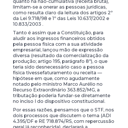
quanto na não-cumulativa (receita bruta),
limitam-se a onerar as pessoas jurídicas,
como resulta claro da leitura dos artigos 2º
da Lei 9.718/98 e 1º das Leis 10.637/2002 e
10.833/2003 .
Tanto é assim que a Constituição, para
aludir aos ingressos financeiros obtidos
pela pessoa física com a sua atividade
empresarial, lançou mão de expressão
diversa (resultado da comercialização da
produção; artigo 195, parágrafo 8º), o que
teria sido desnecessário caso a pessoa
física tivessefaturamento ou receita —
hipótese em que, como agudamente
notado pelo ministro Marco Aurélio no
Recurso Extraordinário 363.852/MG, a
tributação poderia fundar-se diretamente
no inciso I do dispositivo constitucional.
Por essas razões, pensamos que o STF, nos
dois processos que discutem o tema (ADI
4.395/DF e RE 718.874/RS, com repercussão
geral já reconhecida), declarará a