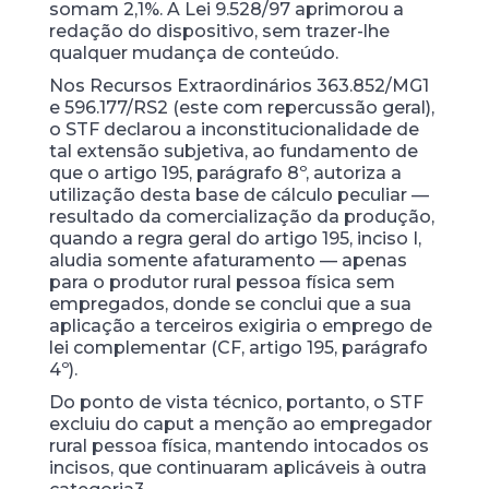
somam 2,1%. A Lei 9.528/97 aprimorou a
redação do dispositivo, sem trazer-lhe
qualquer mudança de conteúdo.
Nos Recursos Extraordinários 363.852/MG1
e 596.177/RS2 (este com repercussão geral),
o STF declarou a inconstitucionalidade de
tal extensão subjetiva, ao fundamento de
que o artigo 195, parágrafo 8º, autoriza a
utilização desta base de cálculo peculiar —
resultado da comercialização da produção,
quando a regra geral do artigo 195, inciso I,
aludia somente afaturamento — apenas
para o produtor rural pessoa física sem
empregados, donde se conclui que a sua
aplicação a terceiros exigiria o emprego de
lei complementar (CF, artigo 195, parágrafo
4º).
Do ponto de vista técnico, portanto, o STF
excluiu do caput a menção ao empregador
rural pessoa física, mantendo intocados os
incisos, que continuaram aplicáveis à outra