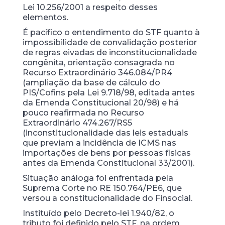
Lei 10.256/2001 a respeito desses
elementos.
É pacífico o entendimento do STF quanto à
impossibilidade de convalidação posterior
de regras eivadas de inconstitucionalidade
congênita, orientação consagrada no
Recurso Extraordinário 346.084/PR4
(ampliação da base de cálculo do
PIS/Cofins pela Lei 9.718/98, editada antes
da Emenda Constitucional 20/98) e há
pouco reafirmada no Recurso
Extraordinário 474.267/RS5
(inconstitucionalidade das leis estaduais
que previam a incidência de ICMS nas
importações de bens por pessoas físicas
antes da Emenda Constitucional 33/2001).
Situação análoga foi enfrentada pela
Suprema Corte no RE 150.764/PE6, que
versou a constitucionalidade do Finsocial.
Instituído pelo Decreto-lei 1.940/82, o
tributo foi definido pelo STF, na ordem