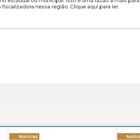
ório estadual ou municipal. Isso é uma razão a mais pa
iscalizadora nessa região. Clique aqui para ler.
Notícias
Notíc