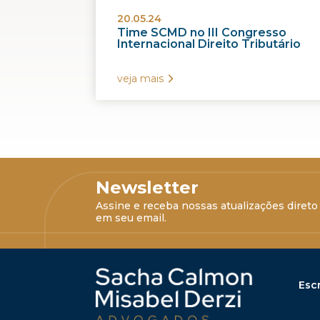
20.05.24
Time SCMD no III Congresso
Internacional Direito Tributário
veja mais
Newsletter
Assine e receba nossas atualizações direto
em seu email.
Escr