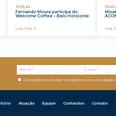
17.05.24
15.05.
Fernando Moura participa do
Misab
Welcome Coffee – Belo Horizonte
ACON
veja mais
veja m
Concordo em receber newsletters com novidades e
itório
Atuação
Equipe
Conteúdos
Contato