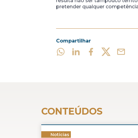
resulta não ser tampouco territ
pretender qualquer competência f
Compartilhar
CONTEÚDOS
Notícias