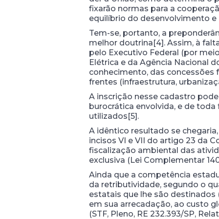
fixarão normas para a cooperação
equilíbrio do desenvolvimento e
Tem-se, portanto, a preponderâ
melhor doutrina[4]. Assim, à fal
pelo Executivo Federal (por mei
Elétrica e da Agência Nacional do
conhecimento, das concessões fe
frentes (infraestrutura, urbaniza
A inscrição nesse cadastro pode
burocrática envolvida, e de toda
utilizados[5].
A idêntico resultado se chegari
incisos VI e VII do artigo 23 da 
fiscalização ambiental das ativi
exclusiva (Lei Complementar 140/201
Ainda que a competência estadua
da retributividade, segundo o qu
estatais que lhe são destinados 
em sua arrecadação, ao custo g
(STF, Pleno, RE 232.393/SP, Rela