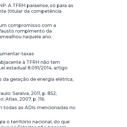
NP. A TFRH paraense, só para as
nte (titular da competência
enhum compromisso com a
infausto rompimento da
 amealhou naquele ano.
-aumentar-taxas
 subjacente à TFRH não tem
Lei estadual 8.091/2014, artigo
s da geração de energia elétrica,
o: Saraiva, 2011, p. 852;
Atlas, 2007, p. 116.
em todas as ADIs mencionadas no
 o território nacional, do que