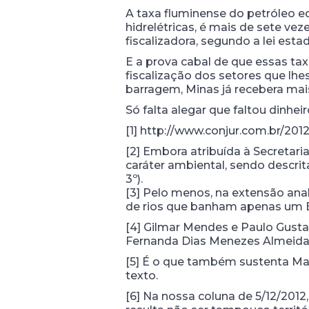
A taxa fluminense do petróleo e
hidrelétricas, é mais de sete ve
fiscalizadora, segundo a lei estad
E a prova cabal de que essas t
fiscalização dos setores que lh
barragem, Minas já recebera ma
Só falta alegar que faltou dinhei
[1] http://www.conjur.com.br/201
[2] Embora atribuída à Secretar
caráter ambiental, sendo descrita
3º).
[3] Pelo menos, na extensão anali
de rios que banham apenas um E
[4] Gilmar Mendes e Paulo Gustavo
Fernanda Dias Menezes Almeida. C
[5] É o que também sustenta Ma
texto.
[6] Na nossa coluna de 5/12/2012