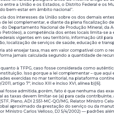
 entre a União e os Estados, o Distrito Federal e os Mu
 do bem-estar em âmbito nacional”.
ncia dos interesses da União sobre os dos demais ent
ta de lei complementar, e diante da plena fiscalização
o do Departamento Nacional de Produção Mineral, da A
 Petróleo), a competência dos entes locais limita-se a e
derais vigentes em seu território, informação útil par
ção, localização de serviços de saúde, educação e transpo
ria até ensejar taxa, mas em valor compatível com o re
 forma jamais calculada segundo a quantidade de recurs
a, quanto à TFPG, caso fosse considerada como autêntic
Constituição. Isso porque a lei complementar – que aqui 
dades exercidas no mar territorial, na plataforma conti
1, artigo 7º, inciso XIII e inciso XVI, alínea b)[6].
l fosse admitida, porém, fato é que nenhuma das exaç
al as taxas devem limitar-se (a) para cada contribuinte,
(STF, Pleno, ADI 2.551-MC-QO/MG, Relator Ministro Celso
lobal aproximado da prestação do serviço ou da manut
tor Ministro Carlos Velloso, DJ 5/4/2002) — padrões além