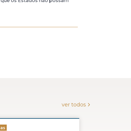
ra que os Estados não possam
ver todos
ias