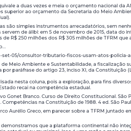
quivale a duas vezes e meia o orçamento nacional da A
zes superior ao orçamento da Secretaria do Meio Ambie
ual).
axas são simples instrumentos arrecadatórios, sem n
es servem de álibi: em 5 de novembro de 2015, data do 
is de R$ 250 milhões dos R$ 305 milhões de TFRM que
ro…
2-set-05/consultor-tributario-fiscos-usam-atos-policia
ia de Meio Ambiente e Sustentabilidade, a fiscalização
 por paráfrase do artigo 23, inciso XI, da Constituição (
sada nesta coluna, pois a exploração, para fins diverso
stado recai na competência estadual.
 Gonet Branco. Curso de Direito Constitucional. São Paul
ompetências na Constituição de 1988. 4 ed. São Paulo: 
rco Aurélio Greco, em parecer sobre a TFRM juntado 
, demonstramos que a plataforma continental não integra