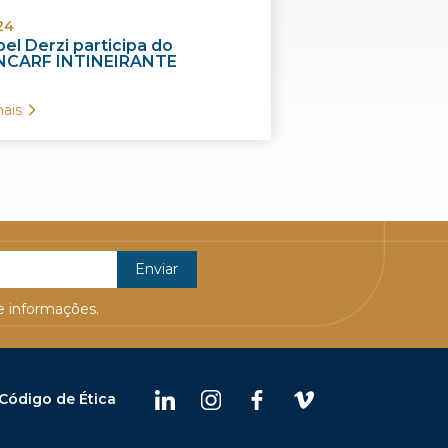
24
el Derzi participa do
CARF INTINEIRANTE
ais
 informações.
Código de Ética