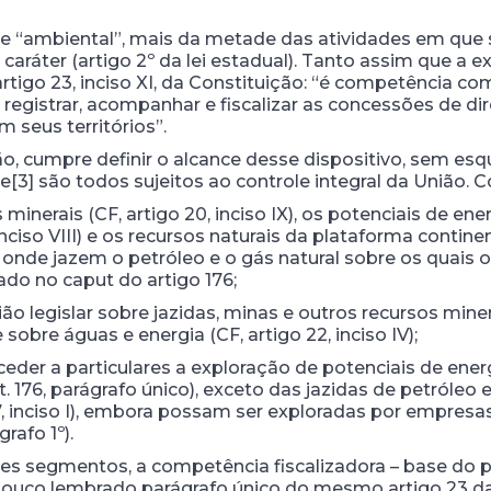
“ambiental”, mais da metade das atividades em que se
 caráter (artigo 2º da lei estadual). Tanto assim que 
rtigo 23, inciso XI, da Constituição: “é competência c
s registrar, acompanhar e fiscalizar as concessões de di
m seus territórios”.
ão, cumpre definir o alcance desse dispositivo, sem es
3] são todos sujeitos ao controle integral da União. C
inerais (CF, artigo 20, inciso IX), os potenciais de ener
inciso VIII) e os recursos naturais da plataforma conti
V), onde jazem o petróleo e o gás natural sobre os quais 
ado no caput do artigo 176;
 legislar sobre jazidas, minas e outros recursos minera
 e sobre águas e energia (CF, artigo 22, inciso IV);
eder a particulares a exploração de potenciais de energ
rt. 176, parágrafo único), exceto das jazidas de petróleo
7, inciso I), embora possam ser exploradas por empresas
rafo 1º).
es segmentos, a competência fiscalizadora – base do pod
pouco lembrado parágrafo único do mesmo artigo 23 da