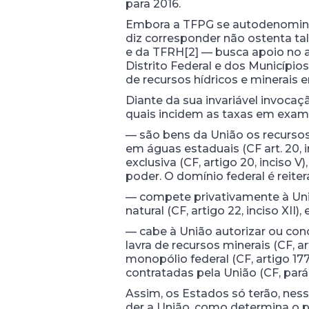
para 2016.
Embora a TFPG se autodenomine 
diz corresponder não ostenta tal
e da TFRH[2] — busca apoio no a
Distrito Federal e dos Município
de recursos hídricos e minerais e
Diante da sua invariável invocaç
quais incidem as taxas em exame[
— são bens da União os recursos m
em águas estaduais (CF art. 20, 
exclusiva (CF, artigo 20, inciso 
poder. O domínio federal é reiter
— compete privativamente à União
natural (CF, artigo 22, inciso XII),
— cabe à União autorizar ou conc
lavra de recursos minerais (CF, a
monopólio federal (CF, artigo 17
contratadas pela União (CF, parág
Assim, os Estados só terão, ness
der a União, como determina o 