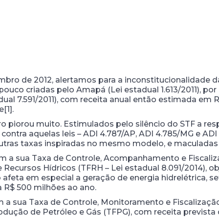
bro de 2012, alertamos para a inconstitucionalidade d
ouco criadas pelo Amapá (Lei estadual 1.613/2011), por 
tadual 7.591/2011), com receita anual então estimada em 
[1].
o piorou muito. Estimulados pelo silêncio do STF a res
contra aquelas leis – ADI 4.787/AP, ADI 4.785/MG e ADI
ir outras taxas inspiradas no mesmo modelo, e maculada
, com a sua Taxa de Controle, Acompanhamento e Fiscali
Recursos Hídricos (TFRH – Lei estadual 8.091/2014), o
uto afeta em especial a geração de energia hidrelétrica,
 R$ 500 milhões ao ano.
om a sua Taxa de Controle, Monitoramento e Fiscalizaç
rodução de Petróleo e Gás (TFPG), com receita prevista