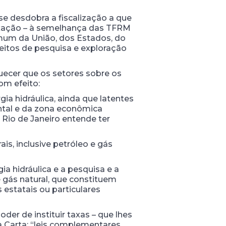
 desdobra a fiscalização a que
a exação – à semelhança das TFRM
omum da União, dos Estados, do
reitos de pesquisa e exploração
quecer que os setores sobre os
om efeito:
gia hidráulica, ainda que latentes
nental e da zona econômica
o Rio de Janeiro entende ter
is, inclusive petróleo e gás
ia hidráulica e a pesquisa e a
 e gás natural, que constituem
 estatais ou particulares
er de instituir taxas – que lhes
 Carta: “leis complementares