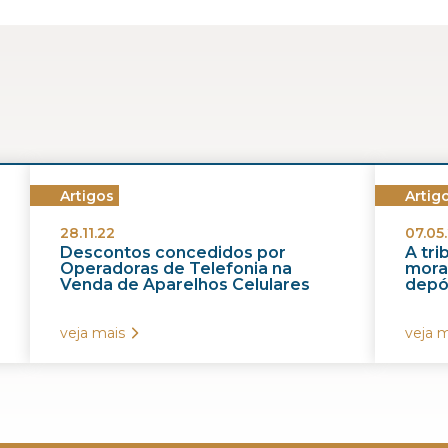
Artigos
Artig
28.11.22
07.05.
Descontos concedidos por
A tr
Operadoras de Telefonia na
morat
Venda de Aparelhos Celulares
depós
veja mais
veja m