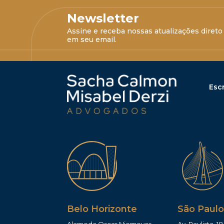
Newsletter
Assine e receba nossas atualizações direto
em seu email.
Escr
Belo Horizonte
São Paulo
Alameda Oscar Niemeyer,
Av. Paulista, 18