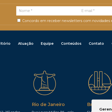
Concordo em receber newsletters com novidades e
itório
Atuação
Equipe
Conteúdos
Contato
Rio de Janeiro
Brasília
Geren
42 , 16º andar,
Rua Lauro Müller, 116 – sala
SHIS QI 11, Conj.