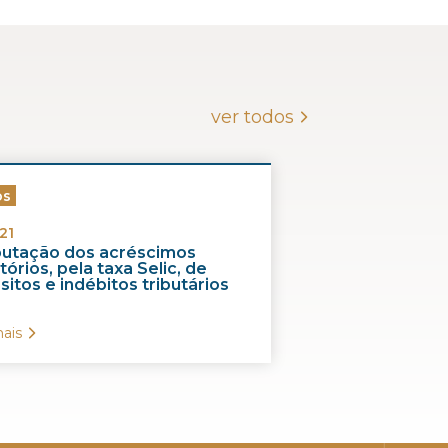
ver todos
os
21
ibutação dos acréscimos
órios, pela taxa Selic, de
itos e indébitos tributários
ais