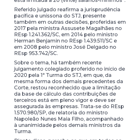
está limitada a 20 (vinte) salários-mínimos”.
Referido julgado reafirma a jurisprudência
pacífica e uníssona do STJ, presente
também em outras decisões, proferidas em
2017 pela ministra Assusete Magalhães no
REsp 1.241.362/SC, em 2014 pelo ministro
Herman Benjamin no REsp 1.439.511/SC e
em 2008 pelo ministro José Delgado no
REsp 953.742/SC.
Sobre o tema, há também recente
julgamento colegiado proferido no início de
2020 pela 1ª Turma do STJ, em que, da
mesma forma dos demais precedentes da
Corte, restou reconhecido que a limitação
da base de cálculo das contribuições de
terceiros está em pleno vigor e deve ser
assegurada às empresas. Trata-se do REsp
1.570.980/SP, de relatoria do ministro
Napoleão Nunes Maia Filho, acompanhado
à unanimidade pelos demais ministros da
Turma.