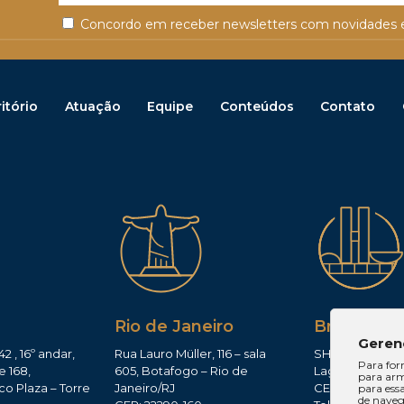
Concordo em receber newsletters com novidades e
itório
Atuação
Equipe
Conteúdos
Contato
Rio de Janeiro
Brasília
Geren
42 , 16º andar,
Rua Lauro Müller, 116 – sala
SHIS QI 11, Conj.
Para for
e 168,
605, Botafogo – Rio de
Lago Sul – Brasí
para arm
co Plaza – Torre
Janeiro/RJ
CEP: 71625-300
para ess
de navega