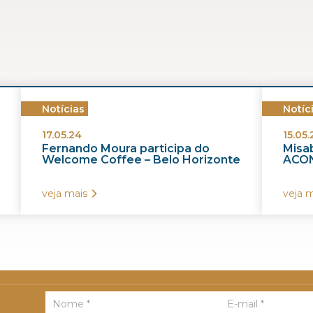
Notícias
Notíc
17.05.24
15.05.
Fernando Moura participa do
Misab
Welcome Coffee – Belo Horizonte
ACON
veja mais
veja m