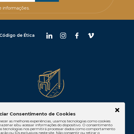
 informações.
Código de Ética
Belém
ciar Consentimento de Cookies
 10, Casa 05,
Av. Visconde de Souza
necer as melhores experiências, usamos tecnologias como cookies
lia/DF
Franco, 05, Sala 2102 – Edifício
azenar e/ou acessar informações do dispositivo. O consentimento
Quadra Corporate, Umarizal –
as tecnologias nos permitirá processar dados como comportamento
ção ou IDs exclusivos neste site. Não consentir ou retirar o