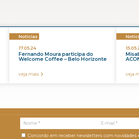
Notícias
Notíc
17.05.24
15.05.
Fernando Moura participa do
Misab
Welcome Coffee – Belo Horizonte
ACON
veja mais
veja m
Concordo em receber newsletters com novidades e