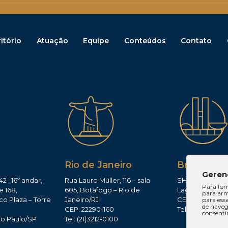
itório
Atuação
Equipe
Conteúdos
Contato
Rio de Janeiro
Brasília
Geren
42 , 16º andar,
Rua Lauro Müller, 116 – sala
SHIS QI 11, Conj.
Para for
e 168,
605, Botafogo – Rio de
Lago Sul – Brasí
para arm
co Plaza – Torre
Janeiro/RJ
CEP: 71625-300
para ess
de navega
CEP: 22290-160
Tel: (61)3224-165
consenti
ão Paulo/SP
Tel: (21)3212-0100