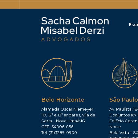
Escr
Belo Horizonte
São Paulo
Alameda Oscar Niemeyer,
Av. Paulista, 18
119, 12º e 13º andares, Vila da
Conjuntos 167 
Serra – Nova Lima/MG
Edifício Ceten
CEP: 34006-056
Norte
Tel: (31)3289-0900
Bela Vista – S