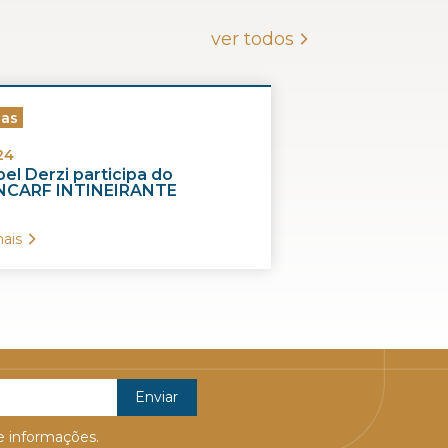
ver todos
ias
24
el Derzi participa do
CARF INTINEIRANTE
ais
 informações.