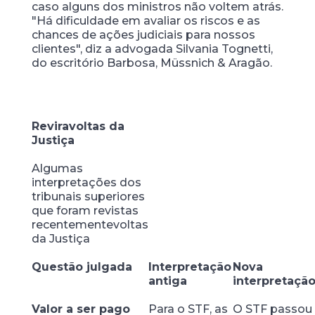
caso alguns dos ministros não voltem atrás.
"Há dificuldade em avaliar os riscos e as
chances de ações judiciais para nossos
clientes", diz a advogada Silvania Tognetti,
do escritório Barbosa, Müssnich & Aragão.
Reviravoltas da
Justiça
Algumas
interpretações dos
tribunais superiores
que foram revistas
recentementevoltas
da Justiça
Questão julgada
Interpretação
Nova
antiga
interpretaçã
Valor a ser pago
Para o STF, as
O STF passou