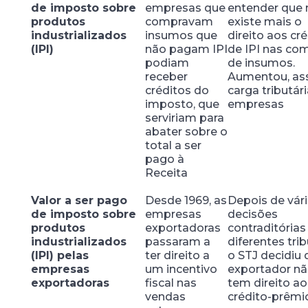
de imposto sobre
empresas que
entender que 
produtos
compravam
existe mais o
industrializados
insumos que
direito aos cr
(IPI)
não pagam IPI
de IPI nas co
podiam
de insumos.
receber
Aumentou, ass
créditos do
carga tributár
imposto, que
empresas
serviriam para
abater sobre o
total a ser
pago à
Receita
Valor a ser pago
Desde 1969, as
Depois de vár
de imposto sobre
empresas
decisões
produtos
exportadoras
contraditórias
industrializados
passaram a
diferentes trib
(IPI) pelas
ter direito a
o STJ decidiu 
empresas
um incentivo
exportador n
exportadoras
fiscal nas
tem direito ao
vendas
crédito-prê