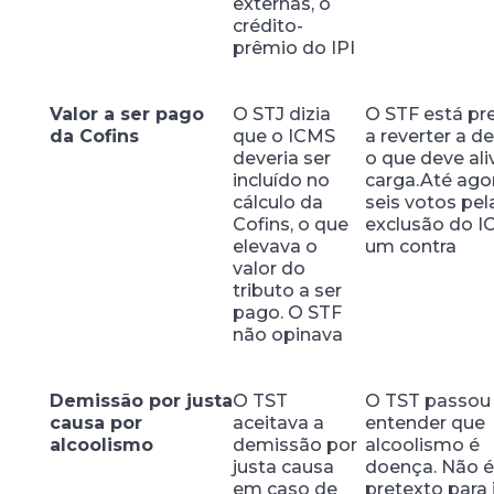
externas, o
crédito-
prêmio do IPI
Valor a ser pago
O STJ dizia
O STF está pr
da Cofins
que o ICMS
a reverter a de
deveria ser
o que deve aliv
incluído no
carga.Até agor
cálculo da
seis votos pel
Cofins, o que
exclusão do I
elevava o
um contra
valor do
tributo a ser
pago. O STF
não opinava
Demissão por justa
O TST
O TST passou
causa por
aceitava a
entender que
alcoolismo
demissão por
alcoolismo é
justa causa
doença. Não é
em caso de
pretexto para 