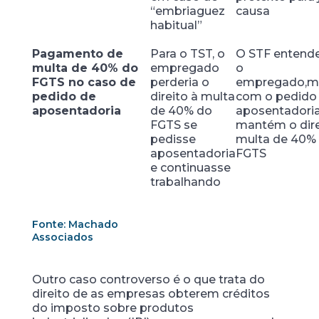
“embriaguez
causa
habitual”
Pagamento de
Para o TST, o
O STF entend
multa de 40% do
empregado
o
FGTS no caso de
perderia o
empregado,
pedido de
direito à multa
com o pedido
aposentadoria
de 40% do
aposentadoria
FGTS se
mantém o dire
pedisse
multa de 40%
aposentadoria
FGTS
e continuasse
trabalhando
Fonte: Machado
Associados
Outro caso controverso é o que trata do
direito de as empresas obterem créditos
do imposto sobre produtos