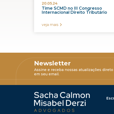
20.05.24
Time SCMD no III Congresso
Internacional Direito Tributário
veja mais
Newsletter
Assine e receba nossas atualizações direto
em seu email.
Escr