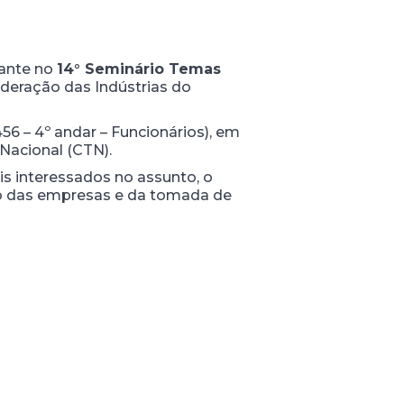
rante no
14
°
Seminário Temas
deração das Indústrias do
456 – 4º andar – Funcionários), em
Nacional (CTN).
s interessados no assunto, o
co das empresas e da tomada de