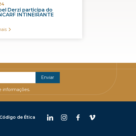
24
el Derzi participa do
CARF INTINEIRANTE
ais
 informações.
Código de Ética