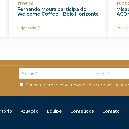
17.05.24
15.05.
Fernando Moura participa do
Misab
Welcome Coffee – Belo Horizonte
ACON
veja mais
veja m
Concordo em receber newsletters com novidades e
itório
Atuação
Equipe
Conteúdos
Contato