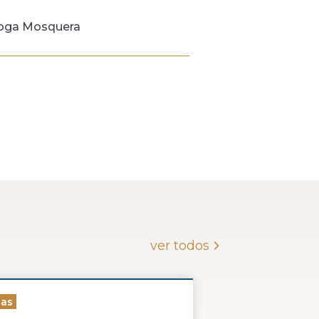
roga Mosquera
ver todos
ias