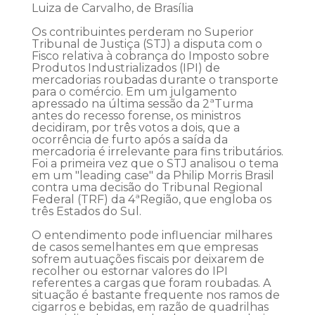
Luiza de Carvalho, de Brasília
Os contribuintes perderam no Superior
Tribunal de Justiça (STJ) a disputa com o
Fisco relativa à cobrança do Imposto sobre
Produtos Industrializados (IPI) de
mercadorias roubadas durante o transporte
para o comércio. Em um julgamento
apressado na última sessão da 2ªTurma
antes do recesso forense, os ministros
decidiram, por três votos a dois, que a
ocorrência de furto após a saída da
mercadoria é irrelevante para fins tributários.
Foi a primeira vez que o STJ analisou o tema
em um "leading case" da Philip Morris Brasil
contra uma decisão do Tribunal Regional
Federal (TRF) da 4ªRegião, que engloba os
três Estados do Sul.
O entendimento pode influenciar milhares
de casos semelhantes em que empresas
sofrem autuações fiscais por deixarem de
recolher ou estornar valores do IPI
referentes a cargas que foram roubadas. A
situação é bastante frequente nos ramos de
cigarros e bebidas, em razão de quadrilhas