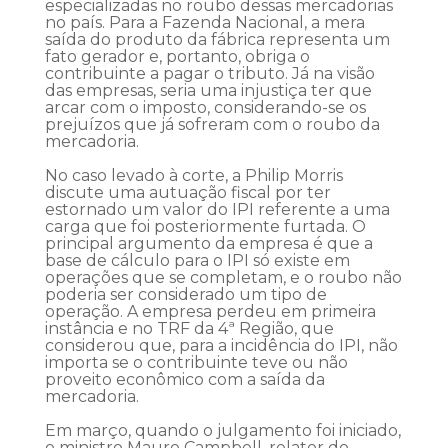
especializadas no roubo dessas mercadorias
no país. Para a Fazenda Nacional, a mera
saída do produto da fábrica representa um
fato gerador e, portanto, obriga o
contribuinte a pagar o tributo. Já na visão
das empresas, seria uma injustiça ter que
arcar com o imposto, considerando-se os
prejuízos que já sofreram com o roubo da
mercadoria.
No caso levado à corte, a Philip Morris
discute uma autuação fiscal por ter
estornado um valor do IPI referente a uma
carga que foi posteriormente furtada. O
principal argumento da empresa é que a
base de cálculo para o IPI só existe em
operações que se completam, e o roubo não
poderia ser considerado um tipo de
operação. A empresa perdeu em primeira
instância e no TRF da 4ª Região, que
considerou que, para a incidência do IPI, não
importa se o contribuinte teve ou não
proveito econômico com a saída da
mercadoria.
Em março, quando o julgamento foi iniciado,
o ministro Mauro Campbell, relator do