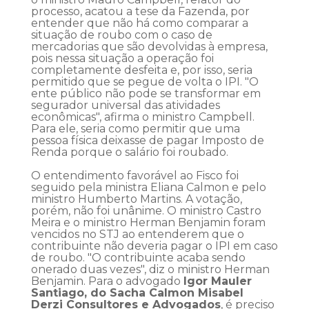
processo, acatou a tese da Fazenda, por
entender que não há como comparar a
situação de roubo com o caso de
mercadorias que são devolvidas à empresa,
pois nessa situação a operação foi
completamente desfeita e, por isso, seria
permitido que se pegue de volta o IPI. "O
ente público não pode se transformar em
segurador universal das atividades
econômicas", afirma o ministro Campbell.
Para ele, seria como permitir que uma
pessoa física deixasse de pagar Imposto de
Renda porque o salário foi roubado.
O entendimento favorável ao Fisco foi
seguido pela ministra Eliana Calmon e pelo
ministro Humberto Martins. A votação,
porém, não foi unânime. O ministro Castro
Meira e o ministro Herman Benjamin foram
vencidos no STJ ao entenderem que o
contribuinte não deveria pagar o IPI em caso
de roubo. "O contribuinte acaba sendo
onerado duas vezes", diz o ministro Herman
Benjamin. Para o advogado
Igor Mauler
Santiago, do Sacha Calmon Misabel
Derzi Consultores e Advogados
, é preciso