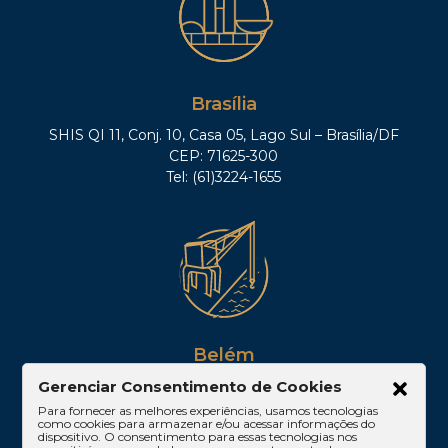
Brasília
SHIS QI 11, Conj. 10, Casa 05, Lago Sul – Brasília/DF
CEP: 71625-300
Tel: (61)3224-1655
Belém
Av. Visconde de Souza Franco, 05, Sala 2102 –
Gerenciar Consentimento de Cookies
Edifício Quadra Corporate, Umarizal – Belém/PA
Para fornecer as melhores experiências, usamos tecnologias
como cookies para armazenar e/ou acessar informações do
CEP: 66053-000
dispositivo. O consentimento para essas tecnologias nos