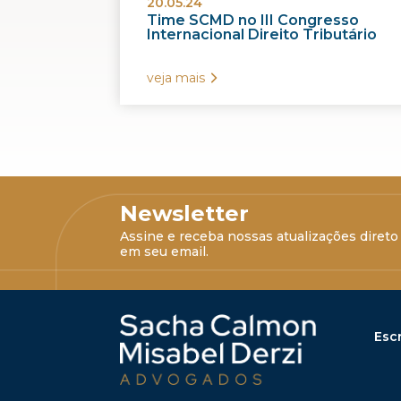
20.05.24
Time SCMD no III Congresso
Internacional Direito Tributário
veja mais
Newsletter
Assine e receba nossas atualizações direto
em seu email.
Escr