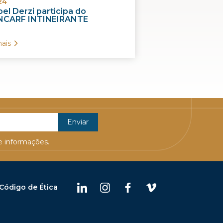
24
el Derzi participa do
CARF INTINEIRANTE
ais
 informações.
Código de Ética