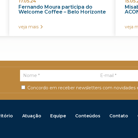
17.05.24
15.05.
Fernando Moura participa do
Misab
Welcome Coffee – Belo Horizonte
ACON
veja mais
veja m
Concordo em receber newsletters com novidades e
itório
Atuação
Equipe
Conteúdos
Contato