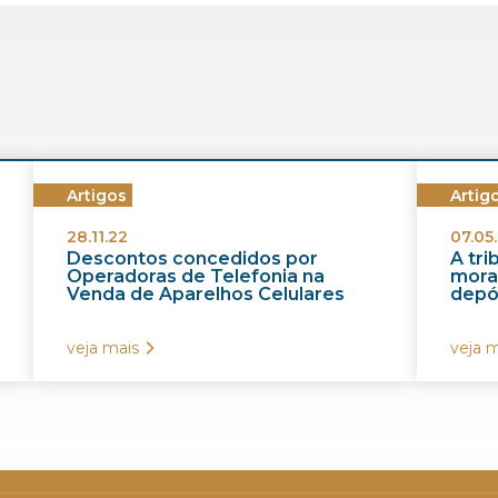
Artigos
Artig
28.11.22
07.05.
Descontos concedidos por
A tr
Operadoras de Telefonia na
morat
Venda de Aparelhos Celulares
depós
veja mais
veja m