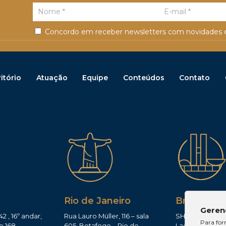
Concordo em receber newsletters com novidades e
itório
Atuação
Equipe
Conteúdos
Contato
Rio de Janeiro
Brasília
Geren
42 , 16º andar,
Rua Lauro Müller, 116 – sala
SHIS QI 11, Conj.
Para for
e 168,
605, Botafogo – Rio de
Lago Sul – Brasí