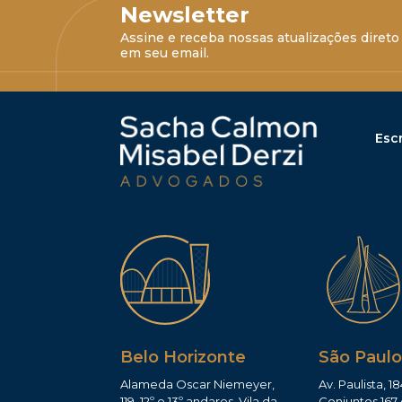
Newsletter
Assine e receba nossas atualizações direto
em seu email.
Escr
Belo Horizonte
São Paulo
Alameda Oscar Niemeyer,
Av. Paulista, 18
119, 12º e 13º andares, Vila da
Conjuntos 167 