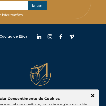
 informações.
Código de Ética
Belém
ciar Consentimento de Cookies
 10, Casa 05,
Av. Visconde de Souza
necer as melhores experiências, usamos tecnologias como cookies
lia/DF
Franco, 05, Sala 2102 – Edifício