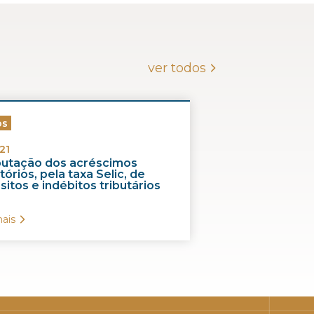
ver todos
os
21
ibutação dos acréscimos
órios, pela taxa Selic, de
itos e indébitos tributários
ais