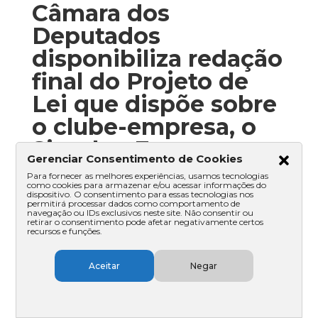
Câmara dos
Deputados
disponibiliza redação
final do Projeto de
Lei que dispõe sobre
o clube-empresa, o
Simples-Fut e as
Gerenciar Consentimento de Cookies
condições para a
Para fornecer as melhores experiências, usamos tecnologias
como cookies para armazenar e/ou acessar informações do
quitação e
dispositivo. O consentimento para essas tecnologias nos
permitirá processar dados como comportamento de
parcelamento de
navegação ou IDs exclusivos neste site. Não consentir ou
retirar o consentimento pode afetar negativamente certos
recursos e funções.
débitos das
entidades
Aceitar
Negar
desportivas
profissionais de