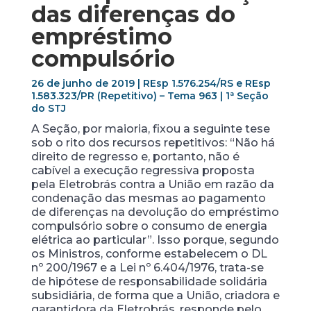
das diferenças do
empréstimo
compulsório
26 de junho de 2019 | REsp 1.576.254/RS e REsp
1.583.323/PR (Repetitivo) – Tema 963 | 1ª Seção
do STJ
A Seção, por maioria, fixou a seguinte tese
sob o rito dos recursos repetitivos: “Não há
direito de regresso e, portanto, não é
cabível a execução regressiva proposta
pela Eletrobrás contra a União em razão da
condenação das mesmas ao pagamento
de diferenças na devolução do empréstimo
compulsório sobre o consumo de energia
elétrica ao particular”. Isso porque, segundo
os Ministros, conforme estabelecem o DL
nº 200/1967 e a Lei nº 6.404/1976, trata-se
de hipótese de responsabilidade solidária
subsidiária, de forma que a União, criadora e
garantidora da Eletrobrás, responde pelo