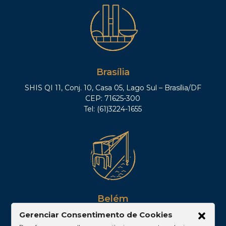
Brasília
SHIS QI 11, Conj. 10, Casa 05, Lago Sul – Brasília/DF
CEP: 71625-300
Tel: (61)3224-1655
Belém
Av. Visconde de Souza Franco, 05, Sala 2102 –
Gerenciar Consentimento de Cookies
Edifício Quadra Corporate, Umarizal – Belém/PA