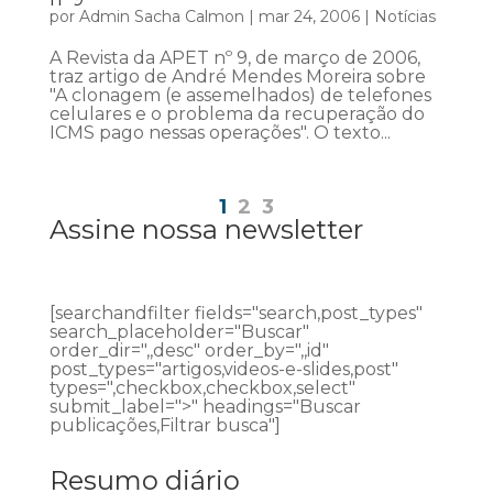
por
Admin Sacha Calmon
|
mar 24, 2006
|
Notícias
A Revista da APET nº 9, de março de 2006,
traz artigo de André Mendes Moreira sobre
"A clonagem (e assemelhados) de telefones
celulares e o problema da recuperação do
ICMS pago nessas operações". O texto...
1
2
3
Assine nossa newsletter
[searchandfilter fields="search,post_types"
search_placeholder="Buscar"
order_dir=",,desc" order_by=",,id"
post_types="artigos,videos-e-slides,post"
types=",checkbox,checkbox,select"
submit_label=">" headings="Buscar
publicações,Filtrar busca"]
Resumo diário