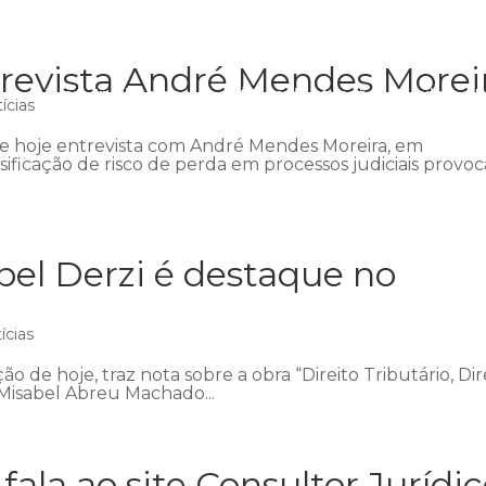
trevista André Mendes Morei
Início
Institucional
Áreas de atuação
Equipe
P
ícias
de hoje entrevista com André Mendes Moreira, em
ificação de risco de perda em processos judiciais provoc
abel Derzi é destaque no
ícias
ão de hoje, traz nota sobre a obra “Direito Tributário, Dir
 Misabel Abreu Machado...
ala ao site Consultor Jurídi