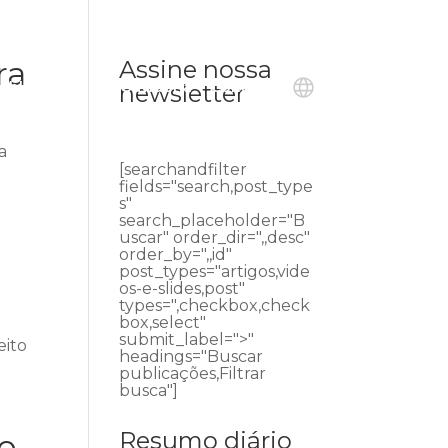
ra
Assine nossa
ublicações
Ouvidoria
Contato
newsletter
a
[searchandfilter
fields="search,post_type
s"
search_placeholder="B
uscar" order_dir=",,desc"
order_by=",,id"
post_types="artigos,vide
os-e-slides,post"
types=",checkbox,check
box,select"
submit_label=">"
eito
headings="Buscar
publicações,Filtrar
busca"]
Resumo diário
co