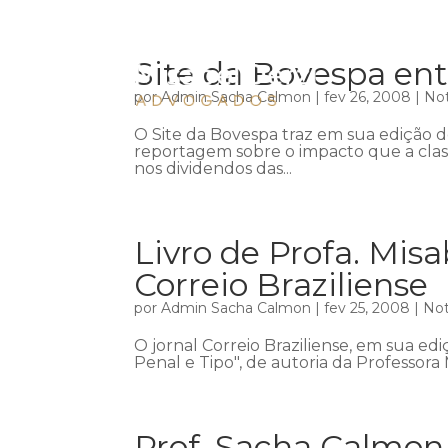
Site da Bovespa en
por
Admin Sacha Calmon
|
fev 26, 2008
|
Not
O Site da Bovespa traz em sua edição 
reportagem sobre o impacto que a class
nos dividendos das...
Livro de Profa. Mis
Correio Braziliense
por
Admin Sacha Calmon
|
fev 25, 2008
|
Not
O jornal Correio Braziliense, em sua ediç
Penal e Tipo", de autoria da Professora
Prof. Sacha Calmon f