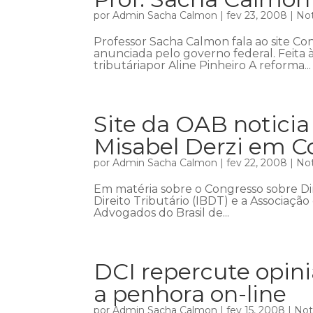
por
Admin Sacha Calmon
|
fev 23, 2008
|
Not
Professor Sacha Calmon fala ao site Co
anunciada pelo governo federal. Feita à
tributáriapor Aline Pinheiro A reforma...
Site da OAB noticia
Misabel Derzi em C
por
Admin Sacha Calmon
|
fev 22, 2008
|
Not
Em matéria sobre o Congresso sobre Dire
Direito Tributário (IBDT) e a Associação
Advogados do Brasil de...
DCI repercute opin
a penhora on-line
por
Admin Sacha Calmon
|
fev 15, 2008
|
Not