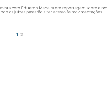
ntrevista com Eduardo Maneira em reportagem sobre a no
ando os juízes passarão a ter acesso às movimentações
1
2