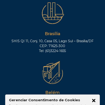
Brasília
SHIS QI 11, Conj. 10, Casa 05, Lago Sul – Brasília/DF
CEP: 71625-300
Tel: (61)3224-1655
Belém
Av. Visconde de Souza Franco, 05, Sala 2102 –
Gerenciar Consentimento de Cookies
Edifício Quadra Corporate, Umarizal – Belém/PA