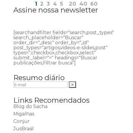
1
2
3
4
5
20
40
60
Assine nossa newsletter
[searchandfilter fields="search,post_types"
search_placeholder="Buscar"
order_dir=",,desc" order_by=",,id"
post_types="artigos,videos-e-slides,post"
types=",checkbox,checkbox,select"
submit_label=">" headings="Buscar
publicações,Filtrar busca"]
Resumo diário
Links Recomendados
Blog do Sacha
Migalhas
Conjur
JusBrasil