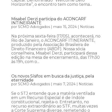
Capital. Denominado “Welcome Belo
Horizonte”, o encontro tem como tema...
Misabel Derzi participa do ACONCARF
INTINEIRANTE
por
SCMD Advogados
|
maio 15, 2024
|
Notícias
Na próxima sexta-feira (17/05), acontecerá, no
Rio de Janeiro, o ACONCARF ITINERANTE,
produzido pela Associação Brasileira de
Direito Financeiro (ABDF). Nossa sócia
conselheira, Misabel Derzi, participará dessa
edição na mesa de encerramento, das 17h30
às 19h, com o...
Os novos Sísifos: em busca da justiça, pela
eternidade
por
SCMD Advogados
|
maio 7, 2024
|
Notícias
Se o STJ entende que a matéria ventilada
em um Recurso Especial é de índole
constitucional, rejeita-o. Entretanto, no
recurso extraordinário ao STF, muitas vezes
a Corte Suprema diverge, remetendo o