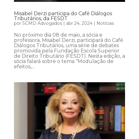
Misabel Derzi participa do Café Diálogos
Tributários, da FESDT
por
SCMD Advogados
|
abr 24, 2024
|
Notícias
No próximo dia 08 de maio, a sócia e
professora, Misabel Derzi, participará do Café
Diálogos Tributários, uma série de debates
promovida pela Fundação Escola Superior
de Direito Tributário (FESDT). Nesta edição, a
sócia falará sobre o tema “Modulação de
efeitos,...