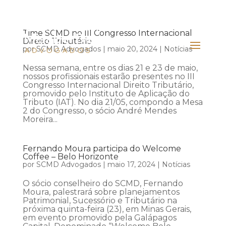
Time SCMD no III Congresso Internacional
Direito Tributário
por
SCMD Advogados
|
maio 20, 2024
|
Notícias
Nessa semana, entre os dias 21 e 23 de maio,
nossos profissionais estarão presentes no III
Congresso Internacional Direito Tributário,
promovido pelo Instituto de Aplicação do
Tributo (IAT). No dia 21/05, compondo a Mesa
2 do Congresso, o sócio André Mendes
Moreira...
Fernando Moura participa do Welcome
Coffee – Belo Horizonte
por
SCMD Advogados
|
maio 17, 2024
|
Notícias
O sócio conselheiro do SCMD, Fernando
Moura, palestrará sobre planejamentos
Patrimonial, Sucessório e Tributário na
próxima quinta-feira (23), em Minas Gerais,
em evento promovido pela Galápagos